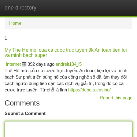
one directory
Togg
navi
Home
1
My The He moi cua ca cuoc truc tuyen 9k An toan tien loi
va minh bach super
Internet
392 days ago
andreit134jji5
Thế Hệ mới của cá cược trực tuyến: An toàn, tiện lợi và minh
bạch Sự phát triển bùng nổ của công nghệ số đã làm thay đổi
cách người dùng tiếp cận các dịch vụ giải trí, trong đó có cá
cược trực tuyến. Từ chỗ là lĩnh
https://debets.casino/
Report this page
Comments
Submit a Comment