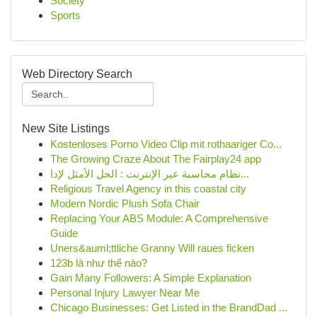
Society
Sports
Web Directory Search
New Site Listings
Kostenloses Porno Video Clip mit rothaariger Co...
The Growing Craze About The Fairplay24 app
نظام محاسبة عبر الإنترنت : الحل الأمثل لإدا...
Religious Travel Agency in this coastal city
Modern Nordic Plush Sofa Chair
Replacing Your ABS Module: A Comprehensive
Guide
Uners&auml;ttliche Granny Will raues ficken
123b là như thế nào?
Gain Many Followers: A Simple Explanation
Personal Injury Lawyer Near Me
Chicago Businesses: Get Listed in the BrandDad ...