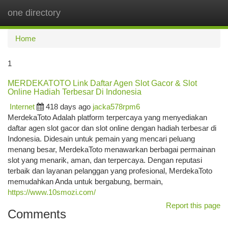
one directory
Togg
navi
Home
1
MERDEKATOTO Link Daftar Agen Slot Gacor & Slot
Online Hadiah Terbesar Di Indonesia
Internet
418 days ago
jacka578rpm6
MerdekaToto Adalah platform terpercaya yang menyediakan
daftar agen slot gacor dan slot online dengan hadiah terbesar di
Indonesia. Didesain untuk pemain yang mencari peluang
menang besar, MerdekaToto menawarkan berbagai permainan
slot yang menarik, aman, dan terpercaya. Dengan reputasi
terbaik dan layanan pelanggan yang profesional, MerdekaToto
memudahkan Anda untuk bergabung, bermain,
https://www.10smozi.com/
Report this page
Comments