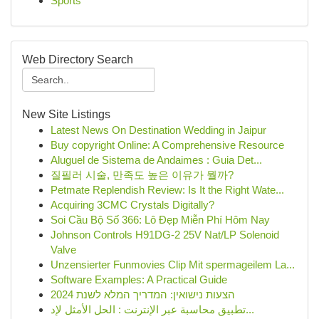
Sports
Web Directory Search
New Site Listings
Latest News On Destination Wedding in Jaipur
Buy copyright Online: A Comprehensive Resource
Aluguel de Sistema de Andaimes : Guia Det...
질필러 시술, 만족도 높은 이유가 뭘까?
Petmate Replendish Review: Is It the Right Wate...
Acquiring 3CMC Crystals Digitally?
Soi Cầu Bộ Số 366: Lô Đẹp Miễn Phí Hôm Nay
Johnson Controls H91DG-2 25V Nat/LP Solenoid
Valve
Unzensierter Funmovies Clip Mit spermageilem La...
Software Examples: A Practical Guide
הצעות נישואין: המדריך המלא לשנת 2024
تطبيق محاسبة عبر الإنترنت : الحل الأمثل لإد...