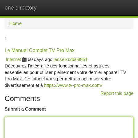
one directory
Togg
navi
Home
1
Le Manuel Complet TV Pro Max
Internet
60 days ago
jesseikbd668861
Découvrez l'intégralité des fonctionnalités et astuces
essentielles pour utiliser pleinement votre dernier appareil TV
Pro Max. Ce tutoriel vous permettra à optimiser votre
divertissement et à
https://www.tv-pro-max.com/
Report this page
Comments
Submit a Comment