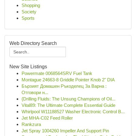
Shopping
Society
Sports
Web Directory Search
New Site Listings
Powermate 0068564SRV Fuel Tank
Montague 24663-8 Griddle Pointer Knob 2" DIA
Бързият Домашен Ръкоделец За Варна :
Отговори н...
{Drilling Fluids: The Unsung Champions of Oil...
Vital89: The Ultimate Complete Essential Guide
Whirlpool W11188527 Washer Electronic Control B...
Jet MHA-C02 Feed Roller
Rankzura
Jet Spray 1004260 Impeller And Support Pin