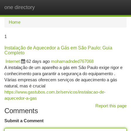
one directory
Togg
navi
Home
1
Instalação de Aquecedor a Gás em São Paulo: Guia
Completo
Internet
62 days ago
mohamadnded767068
A instalação de um aparelho a gás em São Paulo exige rigor e
conhecimento para garantir a segurança do equipamento .
Várias empresas oferecem serviços de aquecimento a gás
natural, mas é crucial
https://www.gastubos.com.br/servicos/instalacao-de-
aquecedor-a-gas
Report this page
Comments
Submit a Comment