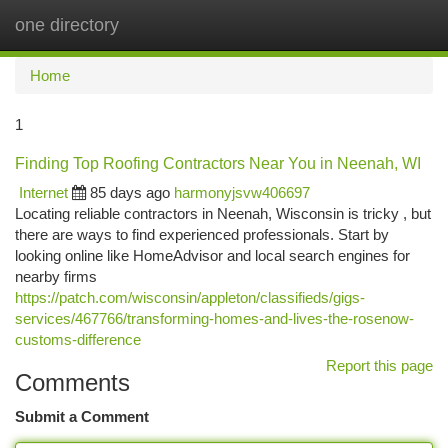
one directory
Togg
navi
Home
1
Finding Top Roofing Contractors Near You in Neenah, WI
Internet
85 days ago
harmonyjsvw406697
Locating reliable contractors in Neenah, Wisconsin is tricky , but
there are ways to find experienced professionals. Start by
looking online like HomeAdvisor and local search engines for
nearby firms
https://patch.com/wisconsin/appleton/classifieds/gigs-
services/467766/transforming-homes-and-lives-the-rosenow-
customs-difference
Report this page
Comments
Submit a Comment