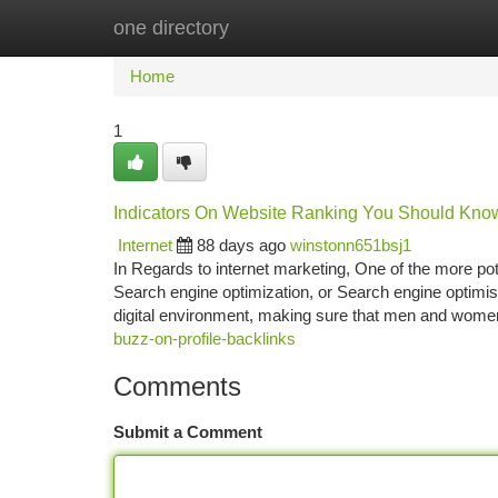
one directory
Home
New Site Listings
Add Site
Ca
Home
1
Indicators On Website Ranking You Should Kno
Internet
88 days ago
winstonn651bsj1
In Regards to internet marketing, One of the more pot
Search engine optimization, or Search engine optimisat
digital environment, making sure that men and wom
buzz-on-profile-backlinks
Comments
Submit a Comment