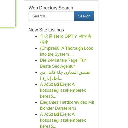
Web Directory Search
Search
New Site Listings
什么是 Hello GPT？ 初学者
指南
{Empire88: A Thorough Look
into the System ...
Die 2-Minuten-Regel Für
Beste Seo Agentur
تطبيق المعاون حِلة كامل من
أجل إدارة ا...
A JóSzaki Ereje: A
közösségi szakemberek
kereső...
Elegantes Hardcorevideo Mit
blonder Darstellerin
A JóSzaki Ereje: A
közösségi szakemberek
kereső...