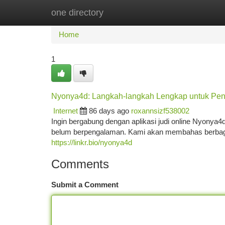
one directory
Home
New Site Listings
Add Site
Ca
Home
1
Nyonya4d: Langkah-langkah Lengkap untuk Pe
Internet
86 days ago
roxannsizf538002
Ingin bergabung dengan aplikasi judi online Nyonya
belum berpengalaman. Kami akan membahas berbaga
https://linkr.bio/nyonya4d
Comments
Submit a Comment