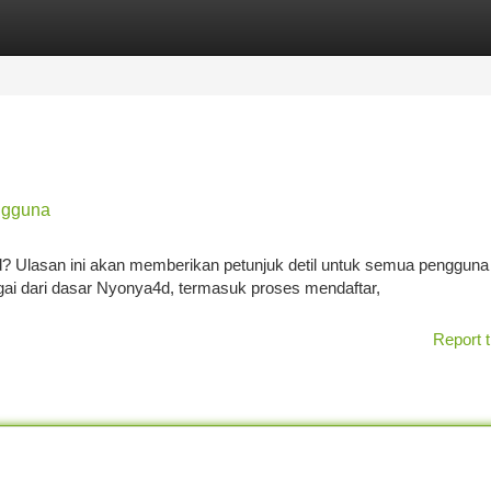
tegories
Register
Login
ngguna
4d? Ulasan ini akan memberikan petunjuk detil untuk semua pengguna
i dari dasar Nyonya4d, termasuk proses mendaftar,
Report t