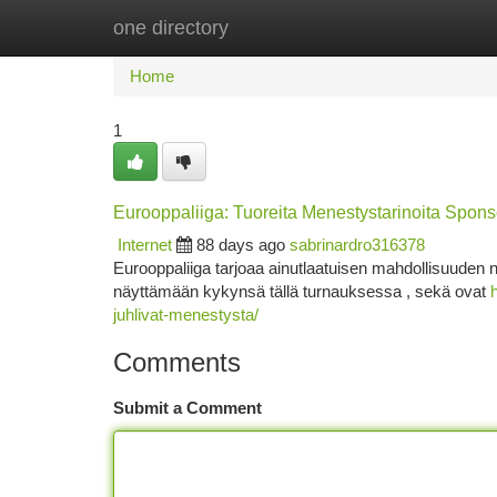
one directory
Home
New Site Listings
Add Site
Ca
Home
1
Eurooppaliiga: Tuoreita Menestystarinoita Spons
Internet
88 days ago
sabrinardro316378
Eurooppaliiga tarjoaa ainutlaatuisen mahdollisuuden nu
näyttämään kykynsä tällä turnauksessa , sekä ovat
juhlivat-menestysta/
Comments
Submit a Comment