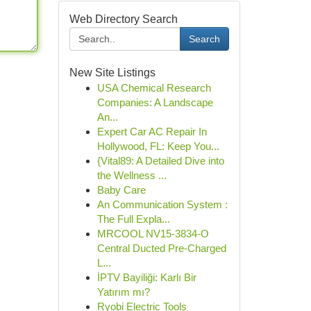
Web Directory Search
Search
New Site Listings
USA Chemical Research
Companies: A Landscape
An...
Expert Car AC Repair In
Hollywood, FL: Keep You...
{Vital89: A Detailed Dive into
the Wellness ...
Baby Care
An Communication System :
The Full Expla...
MRCOOL NV15-3834-O
Central Ducted Pre-Charged
L...
İPTV Bayiliği: Karlı Bir
Yatırım mı?
Ryobi Electric Tools