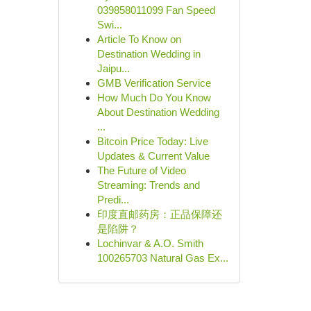
039858011099 Fan Speed
Swi...
Article To Know on
Destination Wedding in
Jaipu...
GMB Verification Service
How Much Do You Know
About Destination Wedding
...
Bitcoin Price Today: Live
Updates & Current Value
The Future of Video
Streaming: Trends and
Predi...
印度直邮药房：正品保障还
是陷阱？
Lochinvar & A.O. Smith
100265703 Natural Gas Ex...