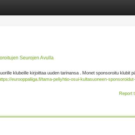
tegories
Register
Login
oroitujen Seurojen Avulla
orille klubeille kirjoittaa uuden tarinansa . Monet sponsoroitu klubit 
https://eurooppaliiga.fi/tama-peliyhtio-osui-kultasuoneen-sponsoroidut
Report t