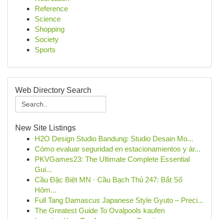
Reference
Science
Shopping
Society
Sports
Web Directory Search
New Site Listings
H2O Design Studio Bandung: Studio Desain Mo...
Cómo evaluar seguridad en estacionamientos y ár...
PKVGames23: The Ultimate Complete Essential
Gui...
Cầu Đặc Biệt MN · Cầu Bạch Thủ 247: Bắt Số
Hôm...
Full Tang Damascus Japanese Style Gyuto – Preci...
The Greatest Guide To Ovalpools kaufen